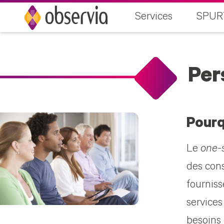
Services
SPUR
Per
Pourq
Le
one-s
des cons
fourniss
services
besoins 