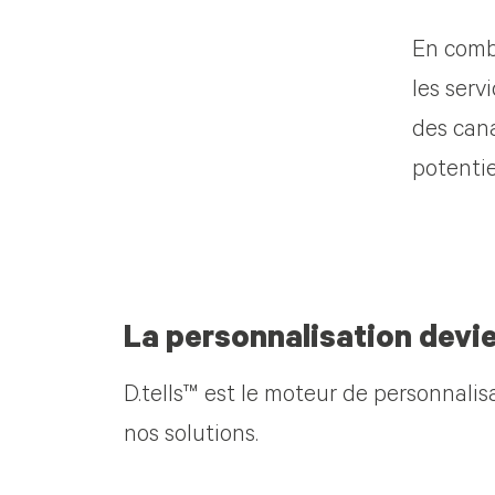
En comb
les ser
des cana
potentie
La personnalisation devien
D.tells™ est le moteur de personnalis
nos solutions.