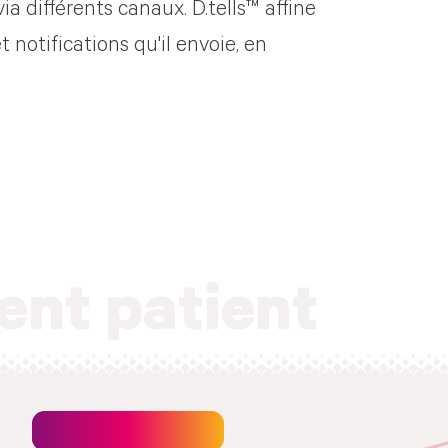
ia différents canaux. D.tells™ affine
notifications qu'il envoie, en
ent patient
Newsletter