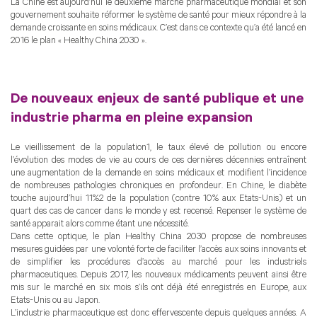
La Chine est aujourd’hui le deuxième marché pharmaceutique mondial et son
gouvernement souhaite réformer le système de santé pour mieux répondre à la
demande croissante en soins médicaux. C’est dans ce contexte qu’a été lancé en
2016 le plan « Healthy China 2030 ».
De nouveaux enjeux de santé publique et une
industrie pharma en pleine expansion
Le vieillissement de la population1, le taux élevé de pollution ou encore
l’évolution des modes de vie au cours de ces dernières décennies entraînent
une augmentation de la demande en soins médicaux et modifient l’incidence
de nombreuses pathologies chroniques en profondeur. En Chine, le diabète
touche aujourd’hui 11%2 de la population (contre 10% aux Etats-Unis) et un
quart des cas de cancer dans le monde y est recensé. Repenser le système de
santé apparait alors comme étant une nécessité.
Dans cette optique, le plan Healthy China 2030 propose de nombreuses
mesures guidées par une volonté forte de faciliter l’accès aux soins innovants et
de simplifier les procédures d’accès au marché pour les industriels
pharmaceutiques. Depuis 2017, les nouveaux médicaments peuvent ainsi être
mis sur le marché en six mois s’ils ont déjà été enregistrés en Europe, aux
Etats-Unis ou au Japon.
L’industrie pharmaceutique est donc effervescente depuis quelques années. A