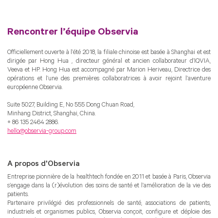
Rencontrer l’équipe Observia
Officiellement ouverte à l’été 2018, la filiale chinoise est basée à Shanghai et est
dirigée par Hong Hua , directeur général et ancien collaborateur d’IQVIA,
Veeva et HP. Hong Hua est accompagné par Marion Heriveau, Directrice des
opérations et l’une des premières collaboratrices à avoir rejoint l’aventure
européenne Observia.
Suite 5027, Building E, No 555 Dong Chuan Road,
Minhang District, Shanghai, China.
+ 86 135 2464 2886.
hello@observia-group.com
A propos d'Observia
Entreprise pionnière de la healthtech fondée en 2011 et basée à Paris, Observia
s’engage dans la (r)évolution des soins de santé et l’amélioration de la vie des
patients.
Partenaire privilégié des professionnels de santé, associations de patients,
industriels et organismes publics, Observia conçoit, configure et déploie des