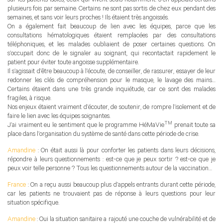
sur les patients isolés, ceux qui vivent seuls notamment. J’en appelais certains
plusieurs fois par semaine. Certains ne sont pas sortis de chez eux pendant des
semaines, et sans voir leurs proches ! Ils étaient très angoissés.
On a également fait beaucoup de lien avec les équipes, parce que les
consultations hématologiques étaient remplacées par des consultations
téléphoniques, et les malades oubliaient de poser certaines questions. On
s’occupait donc de le signaler au soignant, qui recontactait rapidement le
patient pour éviter toute angoisse supplémentaire.
Il s’agissait d’être beaucoup à l’écoute, de conseiller, de rassurer, essayer de leur
redonner les clés de compréhension pour le masque, le lavage des mains…
Certains étaient dans une très grande inquiétude, car ce sont des malades
fragiles, à risque.
Nos enjeux étaient vraiment d’écouter, de soutenir, de rompre l’isolement et de
faire le lien avec les équipes soignantes.
TM
J’ai vraiment eu le sentiment que le programme HéMaVie
prenait toute sa
place dans l’organisation du système de santé dans cette période de crise.
Amandine
: On était aussi là pour conforter les patients dans leurs décisions,
répondre à leurs questionnements : est-ce que je peux sortir ? est-ce que je
peux voir telle personne ? Tous les questionnements autour de la vaccination…
France
: On a reçu aussi beaucoup plus d’appels entrants durant cette période,
car les patients ne trouvaient pas de réponse à leurs questions pour leur
situation spécifique.
Amandine
: Oui la situation sanitaire a rajouté une couche de vulnérabilité et de