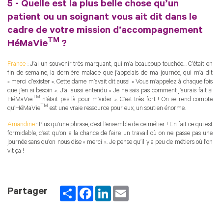
5 - Quelle est la plus belle chose qu’un
patient ou un soignant vous ait dit dans le
cadre de votre mission d’accompagnement
TM
HéMaVie
?
France
: J’ai un souvenir très marquant, qui m’a beaucoup touchée… C’était en
fin de semaine, la dernière malade que j’appelais de ma journée, qui m’a dit
« merci d’exister ». Cette dame m’avait dit aussi « Vous m’appelez à chaque fois
que j’en ai besoin ». J’ai aussi entendu « Je ne sais pas comment j’aurais fait si
TM
HéMaVie
n’était pas là pour m’aider ». C’est très fort ! On se rend compte
TM
qu’HéMaVie
est une vraie ressource pour eux, un soutien énorme.
Amandine
: Plus qu’une phrase, c’est l’ensemble de ce métier ! En fait ce qui est
formidable, c’est qu’on a la chance de faire un travail où on ne passe pas une
journée sans qu’on nous dise « merci ». Je pense qu’il y a peu de métiers où l’on
vit ça !
Partager
Facebook
LinkedIn
Email
Partager