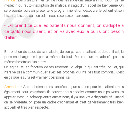
France
: Dans un premier temps nous les appelons suite à l’inscription par le
médecin ou l’auto-inscription du malade, il s’agit d’un appel de bienvenue. On
se présente, puis on présente le programme, et on découvre le patient et son
histoire, le stade où il en est, il nous raconte son parcours…
« On prend ce que les patients nous donnent, on s’adapte à
ce qu’ils nous disent, et on va avec eux là où ils ont besoin
d’aller"
En fonction du stade de sa maladie, de son parcours patient, et de qui il est, la
prise en charge n’est pas la même du tout. Parce qu’un malade n’a pas les
mêmes besoins qu’un autre…
On agit aussi en fonction de ses ressentis : quelqu’un qui est très inquiet, qui
n’arrive pas à communiquer avec ses proches, qui n’a pas tout compris… C’est
en ça que le suivi est vraiment personnalisé.
Amandine
: Au quotidien, on est une écoute, un soutien pour les patients mais
également pour les aidants. Ils peuvent nous appeler comme nous pouvons les
appeler, c’est un échange entre eux et nous, il y a une vraie disponibilité. Quand
on se présente, on pose un cadre d’échanges et c’est généralement très bien
accueilli et très bien respecté.