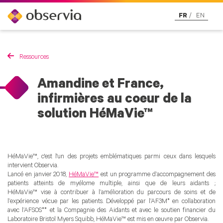
FR
EN
Ressources
Amandine et France,
infirmières au coeur de la
solution HéMaVie™
HéMaVie™, c'est l'un des projets emblématiques parmi ceux dans lesquels
intervient Observia.
Lancé en janvier 2018,
HéMaVie™
est un programme d’accompagnement des
patients atteints de myélome multiple, ainsi que de leurs aidants ;
HéMaVie™ vise à contribuer à l’amélioration du parcours de soins et de
l’expérience vécue par les patients. Développé par l’AF3M* en collaboration
avec l’AFSOS** et la Compagnie des Aidants et avec le soutien financier du
Laboratoire Bristol Myers Squibb, HéMaVie™ est mis en œuvre par Observia.