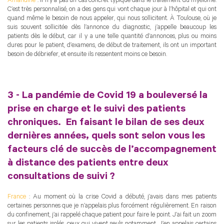
Amandine
: Il n’y a pas un cas concret typique dans le traitement du myélome.
C’est très personnalisé, on a des gens qui vont chaque jour à l’hôpital et qui ont
quand même le besoin de nous appeler, qui nous sollicitent. À Toulouse, où je
suis souvent sollicitée dès l’annonce du diagnostic, j’appelle beaucoup les
patients dès le début, car il y a une telle quantité d’annonces, plus ou moins
dures pour le patient, d’examens, de début de traitement, ils ont un important
besoin de débriefer, et ensuite ils ressentent moins ce besoin.
3 - La pandémie de Covid 19 a bouleversé la
prise en charge et le suivi des patients
chroniques. En faisant le bilan de ses deux
dernières années, quels sont selon vous les
facteurs clé de succès de l’accompagnement
à distance des patients entre deux
consultations de suivi ?
France
: Au moment où la crise Covid a débuté, j’avais dans mes patients
certaines personnes que je n’appelais plus forcément régulièrement. En raison
du confinement, j’ai rappelé chaque patient pour faire le point. J’ai fait un zoom