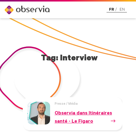
FR
EN
Tag: Interview
Presse / Média
Observia dans Itinéraires
santé - Le Figaro