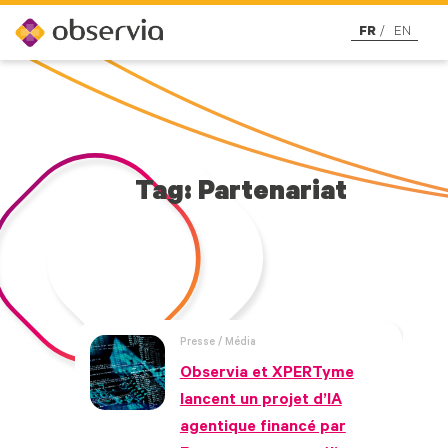
FR
EN
Tag: Partenariat
Presse / Média
Observia et XPERTyme
lancent un projet d’IA
agentique financé par