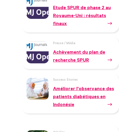
Etude SPUR de phase 2 au
Royaume-Uni : résultats
finaux
Presse / Média
Achèvement du plan de
recherche SPUR
Success Stories
Améliorer l'observance des
patients diabétiques en
Indonésie