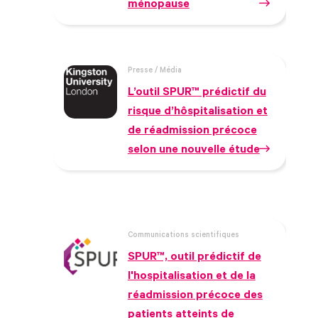
ménopause
Presse / Média
L’outil SPUR™ prédictif du
risque d’hôspitalisation et
de réadmission précoce
selon une nouvelle étude
Communications scientifiques
SPUR™, outil prédictif de
l'hospitalisation et de la
réadmission précoce des
patients atteints de