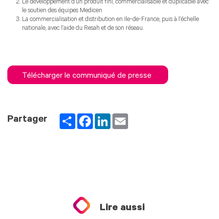
Le développement d’un produit fini, commercialisable et duplicable avec
le soutien des équipes Medicen
La commercialisation et distribution en Ile-de-France, puis à l’échelle
nationale, avec l’aide du Resah et de son réseau.
Télécharger le communiqué de presse
Partager
Facebook
LinkedIn
Email
Partager
Lire aussi