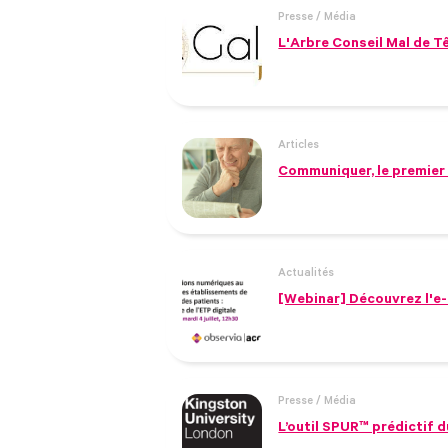
Presse / Média
L'Arbre Conseil Mal de T
Articles
Communiquer, le premier 
Actualités
[Webinar] Découvrez l'e
Presse / Média
L’outil SPUR™ prédictif 