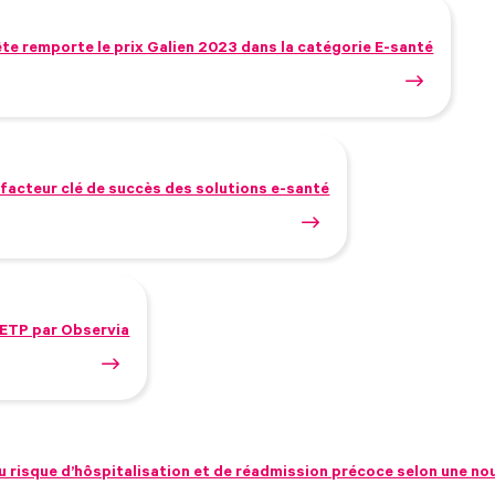
ête remporte le prix Galien 2023 dans la catégorie E-santé
facteur clé de succès des solutions e-santé
-ETP par Observia
du risque d’hôspitalisation et de réadmission précoce selon une no