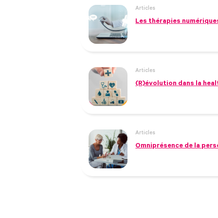
Articles
Les thérapies numériques
Articles
(R)évolution dans la hea
Articles
Omniprésence de la person