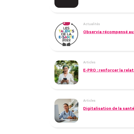
Actualités
Observia récompensé aux
Articles
E-PRO : renforcer la rela
Articles
Digitalisation de la santé 