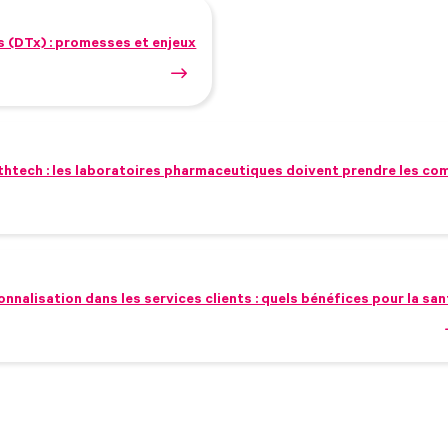
 (DTx) : promesses et enjeux
lthtech : les laboratoires pharmaceutiques doivent prendre les 
nalisation dans les services clients : quels bénéfices pour la san